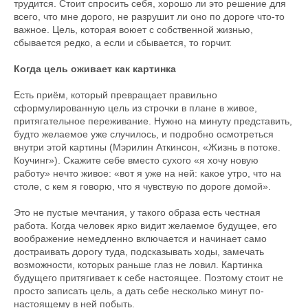
трудится. Стоит спросить себя, хорошо ли это решение для
всего, что мне дорого, не разрушит ли оно по дороге что-то
важное. Цель, которая воюет с собственной жизнью,
сбывается редко, а если и сбывается, то горчит.
Когда цель оживает как картинка
Есть приём, который превращает правильно
сформулированную цель из строчки в плане в живое,
притягательное переживание. Нужно на минуту представить,
будто желаемое уже случилось, и подробно осмотреться
внутри этой картины (Мэрилин Аткинсон, «Жизнь в потоке.
Коучинг»). Скажите себе вместо сухого «я хочу новую
работу» нечто живое: «вот я уже на ней: какое утро, что на
столе, с кем я говорю, что я чувствую по дороге домой».
Это не пустые мечтания, у такого образа есть честная
работа. Когда человек ярко видит желаемое будущее, его
воображение немедленно включается и начинает само
достраивать дорогу туда, подсказывать ходы, замечать
возможности, которых раньше глаз не ловил. Картинка
будущего притягивает к себе настоящее. Поэтому стоит не
просто записать цель, а дать себе несколько минут по-
настоящему в ней побыть.