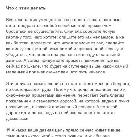
Что с этим делать
Вся технология умещается в два простых шага, которые
стоит проделать с любой своей мечтой, прежде чем
бросаться её осуществлять. Сначала соберите ясную
картину того, чего хотите: опишите это как желаемое, а не
как бегство, проверьте, что исход зависит от вас, сделайте
картинку конкретной, измеримой и привязанной к сроку, и
убедитесь, что цель и правда ваша и в ладу с остальной
жизнью. А затем придумайте приметы движения: где вы
сейчас по шкале, что будет на ступеньку выше, какой самый
маленький признак скажет вам, что путь начался.
Эти полчаса размышления на старте стоят месяцев бодрого,
но бестолкового труда. Потому что цель, описанная ясно и
снабжённая приметами движения, перестаёт быть благим
пожеланием и становится дорогой, на которой видно и пункт
назначения, и каждый пройденный поворот. А по такой
дороге идти легко, ведь на ней всегда понятно, что ты
движешься.
💬 А какая ваша давняя цель прямо сейчас живёт в виде
туманного «хочу, чтобы стало лучше», и как бы она