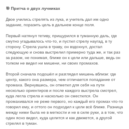
🎯 Притча о двух лучниках
Двое учились стрелять из лука, и учитель дал им одно
задание, поразить цель в дальнем конце поля.
Первый натянул тетиву, прищурился в туманную даль, где
смутно угадывалось что-то, и пустил стрелу наугад, в ту
сторону. Стрела ушла в траву, он вздохнул, достал
следующую и снова выстрелил примерно туда же, и так раз
за разом, не понимая, ближе он к цели или дальше, ведь он
толком не видел ни мишени, ни своих промахов.
Второй сначала подошёл и разглядел мишень вблизи: где
центр, какого она размера, чем отличается попадание от
промаха. Вернувшись, он отметил для себя на пути
несколько ориентиров и после каждого выстрела смотрел,
куда легла стрела и насколько он сместился. Он
промахивался не реже первого, но каждый его промах что-то
говорил ему, и оттого он подходил к цели всё ближе. Разница
между ними была не в меткости и не в силе руки, а в том, что
один ясно видел, куда целится и как движется, а другой
стрелял в туман.