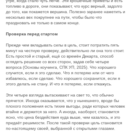
утре, когда стало чуть легче. Эти крошечные приметы и есть
топливо в дороге, они показывают, что курс верный, задолго
до того, как покажется вершина. Полезно заранее наметить и
несколько вех покрупнее на пути, чтобы было что
праздновать не только в самом конце.
Проверка перед стартом
Прежде чем вкладывать силы в цель, стоит потратить пять
минут на честную проверку, действительно ли она того стоит.
Есть простой и старый, ещё со времён Декарта, способ
оглядеть решение со всех сторон, задав себе четыре
вопроса (Основы коучинга, СПК УП, 2025). Что хорошего
случится, если я это сделаю. Что я потеряю или от чего
избавлюсь, если сделаю. Что хорошего сохранится, если я
этого делать не стану. И что я потеряю, если откажусь.
Эти четыре взгляда вытаскивают на свет то, что обычно
прячется. Иногда оказывается, что у нынешнего, вроде бы
плохого положения есть тихие выгоды, ради которых человек
втайне и держится за него. А иногда, наоборот, становится
ясно, что цена бездействия куда выше, чем казалось, и это
придаёт решимости. После такой проверки цель становится
по-настоящему своей, выбранной с открытыми глазами.