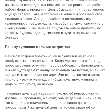
Между смутным «хочу, чтобы стало лучше» и настоящим
движением вперёд лежит незаметная, но решающая работа,
работа формулирования. Цель сбывается или нет во многом
ещё до первого шага, в тот момент, когда мы облекаем своё
желание в слова. Сегодня разберём по-честному эту
технологию, у неё две части: как собрать ясную картину того,
к чему идёшь, и как заранее придумать живые приметы, по
которым будешь видеть движение в пути, а не только на
финише.
Почему туманное желание не двигает
Наш мозг устроен практично, он включается на ясное и
пробуксовывает на размытом. Когда мы говорим себе «надо
перестать лениться» или «пора разобраться с финансами»,
мы как будто даём команду, но команда эта пустая, в ней нет
картинки, к которой можно идти. Это всё равно что сказать
таксисту «везите меня куда-нибудь получше», машина и
рада бы тронуться, да некуда.
Туманная цель ещё и коварна тем, что её невозможно ни
достичь, ни провалить, а значит, она не держит. К ней не за
что зацепиться вниманием, по ней не видно движения, и
потому первый же трудный день легко списывает её со