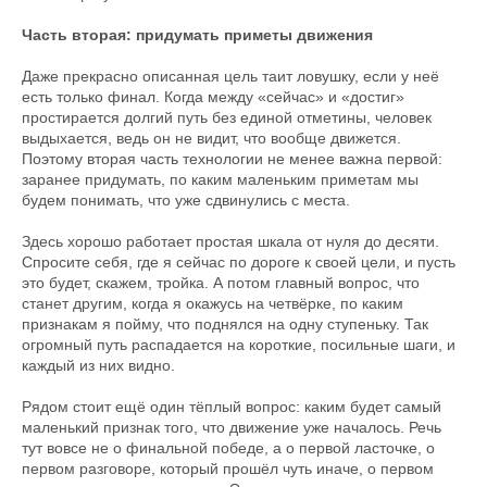
Часть вторая: придумать приметы движения
Даже прекрасно описанная цель таит ловушку, если у неё
есть только финал. Когда между «сейчас» и «достиг»
простирается долгий путь без единой отметины, человек
выдыхается, ведь он не видит, что вообще движется.
Поэтому вторая часть технологии не менее важна первой:
заранее придумать, по каким маленьким приметам мы
будем понимать, что уже сдвинулись с места.
Здесь хорошо работает простая шкала от нуля до десяти.
Спросите себя, где я сейчас по дороге к своей цели, и пусть
это будет, скажем, тройка. А потом главный вопрос, что
станет другим, когда я окажусь на четвёрке, по каким
признакам я пойму, что поднялся на одну ступеньку. Так
огромный путь распадается на короткие, посильные шаги, и
каждый из них видно.
Рядом стоит ещё один тёплый вопрос: каким будет самый
маленький признак того, что движение уже началось. Речь
тут вовсе не о финальной победе, а о первой ласточке, о
первом разговоре, который прошёл чуть иначе, о первом