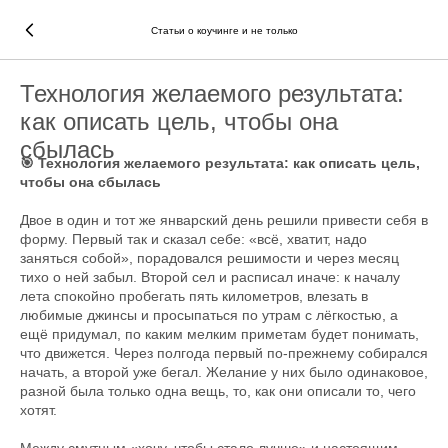
Статьи о коучинге и не только
Технология желаемого результата:
как описать цель, чтобы она
сбылась
🎯 Технология желаемого результата: как описать цель,
чтобы она сбылась
Двое в один и тот же январский день решили привести себя в
форму. Первый так и сказал себе: «всё, хватит, надо
заняться собой», порадовался решимости и через месяц
тихо о ней забыл. Второй сел и расписал иначе: к началу
лета спокойно пробегать пять километров, влезать в
любимые джинсы и просыпаться по утрам с лёгкостью, а
ещё придумал, по каким мелким приметам будет понимать,
что движется. Через полгода первый по-прежнему собирался
начать, а второй уже бегал. Желание у них было одинаковое,
разной была только одна вещь, то, как они описали то, чего
хотят.