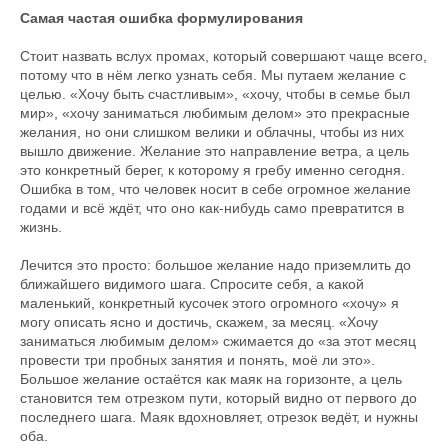
Самая частая ошибка формулирования
Стоит назвать вслух промах, который совершают чаще всего,
потому что в нём легко узнать себя. Мы путаем желание с
целью. «Хочу быть счастливым», «хочу, чтобы в семье был
мир», «хочу заниматься любимым делом» это прекрасные
желания, но они слишком велики и облачны, чтобы из них
вышло движение. Желание это направление ветра, а цель
это конкретный берег, к которому я гребу именно сегодня.
Ошибка в том, что человек носит в себе огромное желание
годами и всё ждёт, что оно как-нибудь само превратится в
жизнь.
Лечится это просто: большое желание надо приземлить до
ближайшего видимого шага. Спросите себя, а какой
маленький, конкретный кусочек этого огромного «хочу» я
могу описать ясно и достичь, скажем, за месяц. «Хочу
заниматься любимым делом» сжимается до «за этот месяц
провести три пробных занятия и понять, моё ли это».
Большое желание остаётся как маяк на горизонте, а цель
становится тем отрезком пути, который видно от первого до
последнего шага. Маяк вдохновляет, отрезок ведёт, и нужны
оба.