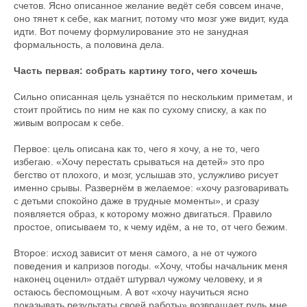
счетов. Ясно описанное желание ведёт себя совсем иначе,
оно тянет к себе, как магнит, потому что мозг уже видит, куда
идти. Вот почему формулирование это не занудная
формальность, а половина дела.
Часть первая: собрать картину того, чего хочешь
Сильно описанная цель узнаётся по нескольким приметам, и
стоит пройтись по ним не как по сухому списку, а как по
живым вопросам к себе.
Первое: цель описана как то, чего я хочу, а не то, чего
избегаю. «Хочу перестать срываться на детей» это про
бегство от плохого, и мозг, услышав это, услужливо рисует
именно срывы. Развернём в желаемое: «хочу разговаривать
с детьми спокойно даже в трудные моменты», и сразу
появляется образ, к которому можно двигаться. Правило
простое, описываем то, к чему идём, а не то, от чего бежим.
Второе: исход зависит от меня самого, а не от чужого
поведения и капризов погоды. «Хочу, чтобы начальник меня
наконец оценил» отдаёт штурвал чужому человеку, и я
остаюсь беспомощным. А вот «хочу научиться ясно
показывать результаты своей работы» возвращает руль мне