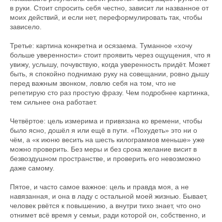
в руки. Стоит спросить себя честно, зависит ли названное от
моих действий, и если нет, переформулировать так, чтобы
зависело.
Третье: картина конкретна и осязаема. Туманное «хочу
больше уверенности» стоит проявить через ощущения, что я
увижу, услышу, почувствую, когда уверенность придёт. Может
быть, я спокойно поднимаю руку на совещании, ровно дышу
перед важным звонком, ловлю себя на том, что не
репетирую сто раз простую фразу. Чем подробнее картинка,
тем сильнее она работает.
Четвёртое: цель измерима и привязана ко времени, чтобы
было ясно, дошёл я или ещё в пути. «Похудеть» это ни о
чём, а «к июню весить на шесть килограммов меньше» уже
можно проверить. Без меры и без срока желание висит в
безвоздушном пространстве, и проверить его невозможно
даже самому.
Пятое, и часто самое важное: цель и правда моя, а не
навязанная, и она в ладу с остальной моей жизнью. Бывает,
человек рвётся к повышению, а внутри тихо знает, что оно
отнимет всё время у семьи, ради которой он, собственно, и