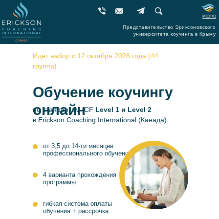
МЕНЮ
Представительство Эриксоновского
университета коучинга в Крыму
Идет набор с 12 октября 2026 года (44
группа).
Обучение коучингу
ПРОГРАМ
ПОЗНА
ТРЕНИНГ
▼
онлайн
по стандартам ICF
Level 1 и Level 2
в Erickson Coaching International (Канада)
от 3,5 до 14-ти месяцев
профессионального обучения
4 варианта прохождения
РАСП
программы
2025-2
гибкая система оплаты
обучения + рассрочка