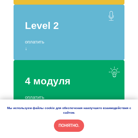
Level 2
оплатить
↓
4 модуля
оплатить
↓
Мы используем файлы cookie для обеспечения наилучшего взаимодействия с
сайтом.
Сравнить варианты участия
ПОНЯТНО.
Level 1
Level 1+
Level 2
4 модуля
Сравнить
↓