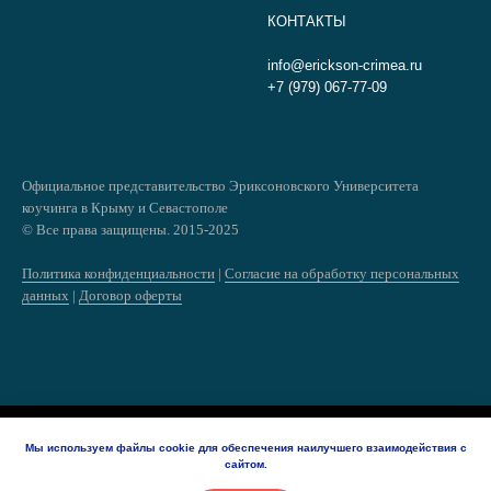
КОНТАКТЫ
info@erickson-crimea.ru
+7 (979) 067-77-09
Официальное представительство Эриксоновского Университета
коучинга в Крыму и Севастополе
© Все права защищены. 2015-2025
Политика конфиденциальности
|
Согласие на обработку персональных
данных
|
Договор оферты
Tilda
Made on
Мы используем файлы cookie для обеспечения наилучшего взаимодействия с
сайтом.