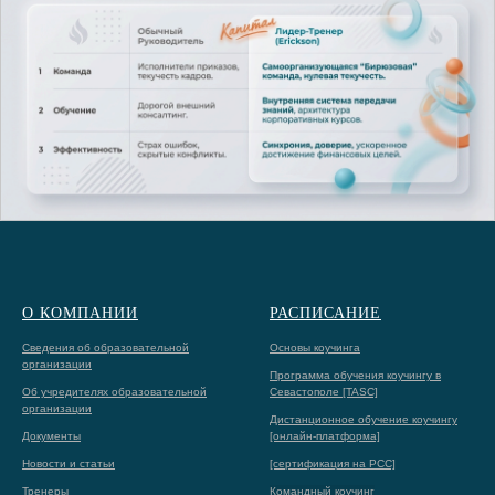
О КОМПАНИИ
РАСПИСАНИЕ
Сведения об образовательной
Основы коучинга
организации
Программа обучения коучингу в
Об учредителях образовательной
Севастополе [TASC]
организации
Дистанционное обучение коучингу
Документы
[онлайн-платформа]
Новости и статьи
[сертификация на PCC]
Тренеры
Командный коучинг