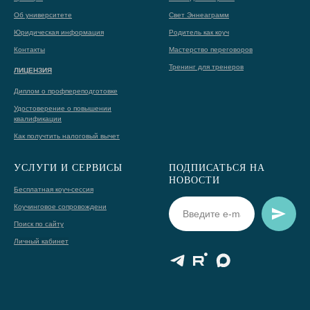
Об университете
Свет Эннеаграмм
Юридическая информация
Родитель как коуч
Контакты
Мастерство переговоров
Тренинг для тренеров
ЛИЦЕНЗИЯ
Диплом о профпереподготовке
Удостоверение о повышении
квалификации
Как получтить налоговый вычет
УСЛУГИ И СЕРВИСЫ
ПОДПИСАТЬСЯ НА
НОВОСТИ
Бесплатная коуч-сессия
Коучинговое сопровождени
Поиск по сайту
Личный кабинет